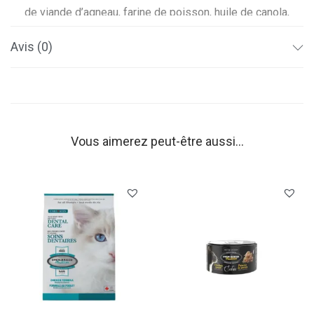
de viande d’agneau, farine de poisson, huile de canola,
tapioca, lentilles vertes moulues, pommes de terre,
Avis (0)
porc frais, pulpe de betterave séchée, saveur
naturelle, coeur d’agneau, foie d’agneau, patates
douces, herbe de miscanthus moulue, carbonate de
calcium, chlorure de choline, citrouille, levure de bière,
épinards, sulfate de calcium, huile de saumon, graines
Vous aimerez peut-être aussi…
de lin entières moulues, ananas, canneberges,
pommes, bananes, bleuets, brocoli, algues séchées,
supplément de vitamine E, huile de noix de coco,
inuline, taurine, sulfate de fer, chlorhydrate de
glucosamine, sulfate de zinc, sulfate de chondroïtine,
extrait de yucca schidigera, protéinate de zinc, produit
de fermentation séché de bacillus coagulans, extrait
de thé vert, supplément de niacine, sulfate de cuivre,
protéinate de manganèse, supplément de vitamine A,