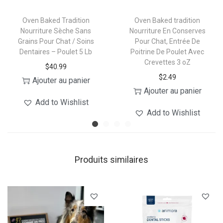
protéinate de cuivre, sulfate de manganèse,
Oven Baked Tradition
Oven Baked tradition
mononitrate de thiamine, d-pantothénate de calcium,
Nourriture Sèche Sans
Nourriture En Conserves
chlorhydrate de pyridoxine, biotine, supplément de
Grains Pour Chat / Soins
Pour Chat, Entrée De
riboflavine, supplément de vitamine B12, supplément
Dentaires – Poulet 5 Lb
Poitrine De Poulet Avec
Crevettes 3 oZ
de vitamine D3, iodate de calcium, acide folique,
$
40.99
$
2.49
sélénite de sodium, extrait de romarin. Peut contenir
Ajouter au panier
Ajouter au panier
des traces d’arachides.
Add to Wishlist
Add to Wishlist
Produits similaires