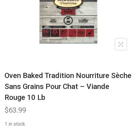
a
n
t
t
i
o
n
Oven Baked Tradition Nourriture Sèche
Sans Grains Pour Chat – Viande
Rouge 10 Lb
$
63.99
1 in stock