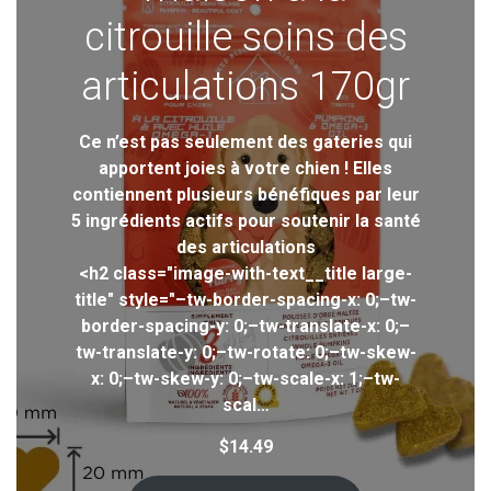
citrouille soins des
:
$
articulations 170gr
2
5
.
Ce n’est pas seulement des gateries qui
9
apportent joies à votre chien ! Elles
9
à
contiennent plusieurs bénéfiques par leur
$
5 ingrédients actifs pour soutenir la santé
6
des articulations
8
<h2 class="image-with-text__title large-
.
title" style="–tw-border-spacing-x: 0;–tw-
9
9
border-spacing-y: 0;–tw-translate-x: 0;–
tw-translate-y: 0;–tw-rotate: 0;–tw-skew-
x: 0;–tw-skew-y: 0;–tw-scale-x: 1;–tw-
scal…
$
14.49