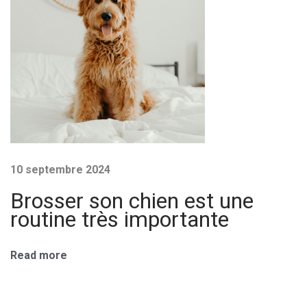
i
n
e
o
s
t
n
u
n
d
e
r
e
o
10 septembre 2024
u
l
Brosser son chien est une
t
routine très importante
i
'
n
Read more
e
a
t
r
r