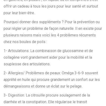
o
i
b
offrir un cadeau à tous les jours pour leur santé et surtout
a
n
n
n
r
pour leur bien-être.
t
t
e
i
2
Pourquoi donner des suppléments ? Pour la prévention ou
o
0
pour régler un problème de façon naturelle. Il en existe pour
n
2
plusieurs raisons mais voici les 4 problèmes récurrents
5
chez nos boules de poils :
1- Articulations: La combinaison de glucosamine et de
collagène vont grandement aider pour la mobilité et la
souplesse des articulations.
2- Allergies/ Problèmes de peaux: Oméga 3-6-9 souvent
apprêté en huile qui procure grandement un confort sur les
démangeaisons et donne un éclat sur le pelage.
3- Digestion: La citrouille procure soulagement de la
diarrhée et la constipation. Elle régularise le transit