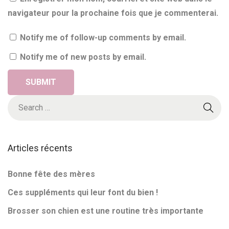
p
e
navigateur pour la prochaine fois que je commenterai.
o
f
s
ê
Notify me of follow-up comments by email.
t
t
Notify me of new posts by email.
:
e
d
e
S
s
e
m
a
è
r
Articles récents
r
c
e
h
Bonne fête des mères
s
f
Ces suppléments qui leur font du bien !
o
Brosser son chien est une routine très importante
r