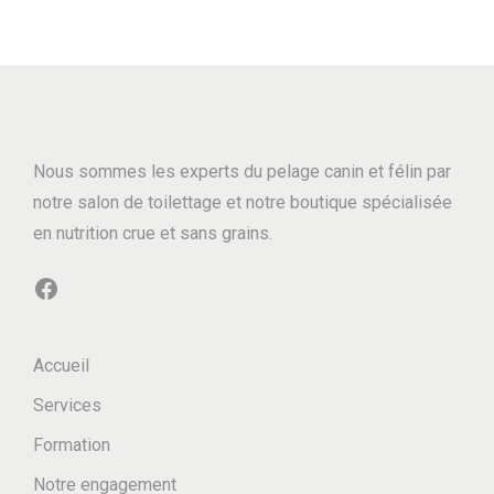
d
p
d
u
r
u
i
i
i
t
x
t
a
a
p
:
p
Nous sommes les experts du pelage canin et félin par
l
$
l
notre salon de toilettage et notre boutique spécialisée
u
1
u
en nutrition crue et sans grains.
s
4
s
Facebook
i
.
i
e
9
e
u
9
u
Accueil
r
à
r
Services
s
$
s
Formation
v
1
v
a
6
a
Notre engagement