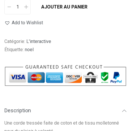
AJOUTER AU PANIER
q
u
Add to Wishlist
a
n
Catégorie:
L'interactive
t
Étiquette:
noel
i
t
é
d
e
K
o
n
Description
g
Une corde tressée faite de coton et de tissu molletonné
R