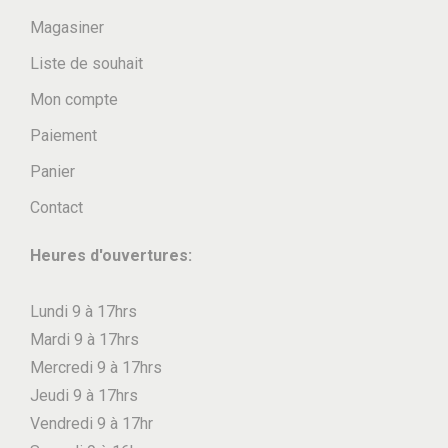
r
.
r
Magasiner
i
9
i
Liste de souhait
a
9
a
t
t
Mon compte
i
i
Paiement
o
o
Panier
n
n
Contact
s
s
.
.
Heures d'ouvertures:
L
L
e
e
Lundi 9 à 17hrs
s
s
Mardi 9 à 17hrs
o
o
Mercredi 9 à 17hrs
p
p
Jeudi 9 à 17hrs
t
t
Vendredi 9 à 17hr
i
i