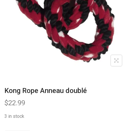
a
n
t
t
i
o
n
Kong Rope Anneau doublé
$
22.99
3 in stock