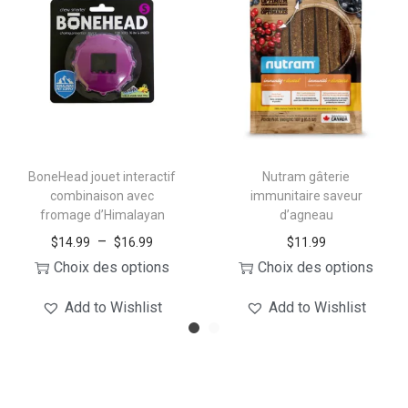
BoneHead jouet interactif
Nutram gâterie
combinaison avec
immunitaire saveur
fromage d’Himalayan
d’agneau
P
–
$
14.99
$
16.99
$
11.99
l
Choix des options
Choix des options
C
a
C
Add to Wishlist
Add to Wishlist
e
g
e
p
e
p
r
d
r
o
e
o