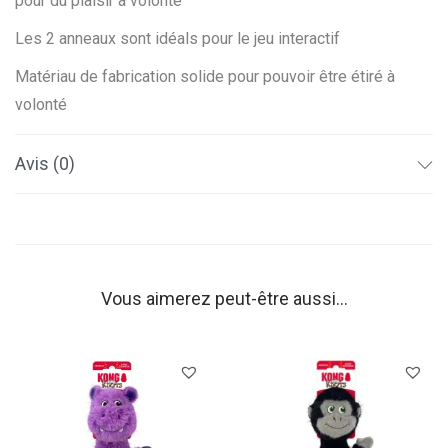
pour du plaisir à volonté
o
p
Les 2 anneaux sont idéals pour le jeu interactif
e
Matériau de fabrication solide pour pouvoir être étiré à
A
volonté
n
n
Avis (0)
e
a
u
d
o
Vous aimerez peut-être aussi…
u
b
l
é