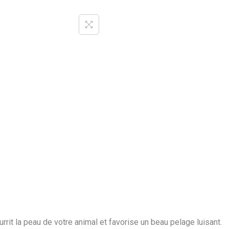
p
a
t
e
a
g
n
e
a
u
e
t
l
e
n
t
rit la peau de votre animal et favorise un beau pelage luisant.