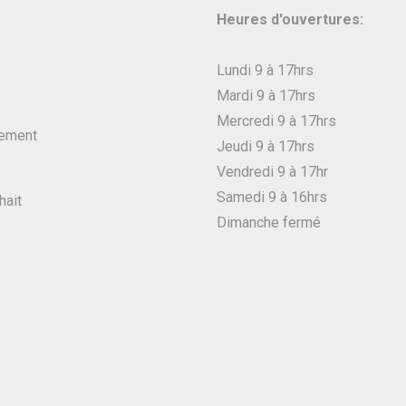
t
9
Heures d'ouvertures:
u
i
.
i
o
Lundi 9 à 17hrs
t
n
Mardi 9 à 17hrs
a
s
Mercredi 9 à 17hrs
p
ement
.
Jeudi 9 à 17hrs
l
L
Vendredi 9 à 17hr
u
e
Samedi 9 à 16hrs
hait
s
s
Dimanche fermé
i
o
e
p
u
t
r
i
s
o
v
n
a