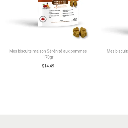
Mes biscuits maison Sérénité aux pommes
Mes biscuit
170gr
$
14.49
Ajouter au panier
Add to Wishlist