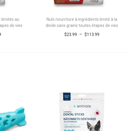
 limités au
Nulo nourriture à ingrédients limité à la
apes de vies
dinde sans grains toutes étapes de vies
P
P
–
9
$
23.99
$
113.99
l
l
ons
Choix des options
a
C
a
st
Add to Wishlist
g
e
g
e
p
e
d
r
d
e
o
e
p
d
p
r
u
r
i
i
i
x
t
x
a