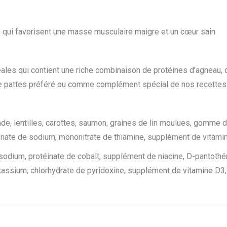
i
l
l
 qui favorisent une masse musculaire maigre et un cœur sain
e
s
éales qui contient une riche combinaison de protéines d’agneau, 
1
tre pattes préféré ou comme complément spécial de nos recettes
3
o
Z
nde, lentilles, carottes, saumon, graines de lin moulues, gomme d
rbonate de sodium, mononitrate de thiamine, supplément de vitami
e sodium, protéinate de cobalt, supplément de niacine, D-pantot
otassium, chlorhydrate de pyridoxine, supplément de vitamine D3, 