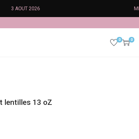
 AOUT 2026
MERCI À
0
0
 lentilles 13 oZ