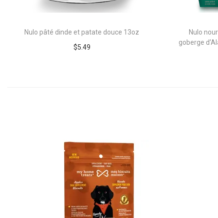
Nulo pâté dinde et patate douce 13oz
Nulo nour
goberge d’Al
$
5.49
Continuer la lecture
Add to Wishlist