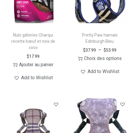
a
9
t
i
o
Nulo gâteries Charqui
Pretty Paw harnais
n
recette bœuf et noix de
Edinburgh Bleu
s
coco
P
–
$
37.99
$
53.99
.
$
17.99
l
Choix des options
L
Ajouter au panier
C
a
e
Add to Wishlist
e
g
Add to Wishlist
s
p
e
o
r
d
p
o
e
t
d
p
i
u
r
o
i
i
n
t
x