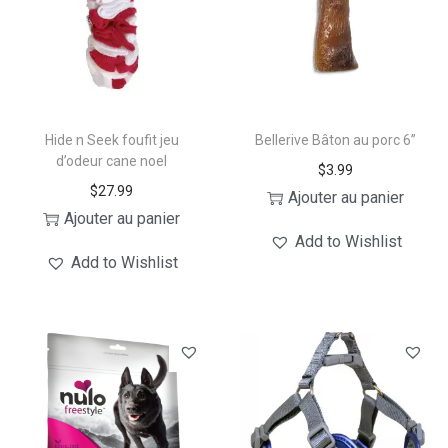
i
i
t
x
a
p
:
l
$
Hide n Seek foufit jeu
Bellerive Bâton au porc 6’’
u
1
d’odeur cane noel
$
3.99
s
1
$
27.99
Ajouter au panier
i
.
Ajouter au panier
e
9
Add to Wishlist
Add to Wishlist
u
9
r
à
s
$
v
1
a
8
r
.
i
9