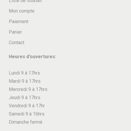
Liste de souhait
i
e
e
e
o
Mon compte
u
u
s
n
Paiement
v
v
s
s
Panier
e
e
u
.
n
n
r
L
Contact
t
t
l
e
Heures d'ouvertures:
ê
ê
a
s
t
t
p
o
Lundi 9 à 17hrs
r
r
a
p
Mardi 9 à 17hrs
e
e
g
t
Mercredi 9 à 17hrs
c
c
e
i
Jeudi 9 à 17hrs
h
h
d
o
Vendredi 9 à 17hr
o
o
u
n
Samedi 9 à 16hrs
i
i
p
s
Dimanche fermé
s
s
r
p
i
i
o