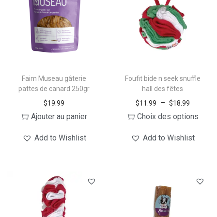
g
e
a
n
t
t
i
o
n
Faim Museau gâterie
Foufit bide n seek snuffle
pattes de canard 250gr
hall des fêtes
P
–
$
19.99
$
11.99
$
18.99
l
Ajouter au panier
Choix des options
C
a
Add to Wishlist
Add to Wishlist
e
g
p
e
r
d
o
e
d
p
u
r