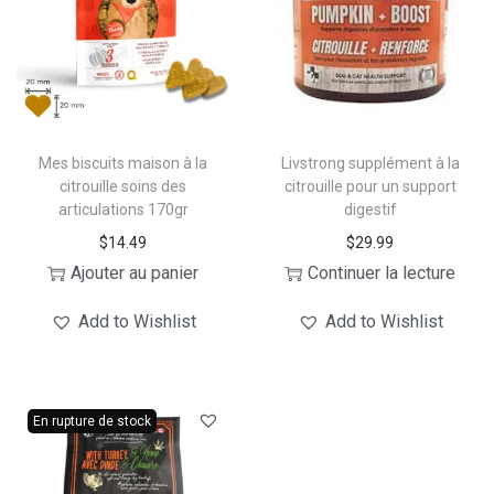
a
n
t
t
i
o
n
Mes biscuits maison à la
Livstrong supplément à la
citrouille soins des
citrouille pour un support
articulations 170gr
digestif
$
14.49
$
29.99
Ajouter au panier
Continuer la lecture
Add to Wishlist
Add to Wishlist
En rupture de stock