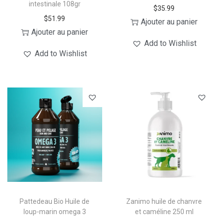
intestinale 108gr
i
.
i
.
$
35.99
$
51.99
Ajouter au panier
e
9
e
9
Ajouter au panier
u
9
u
9
Add to Wishlist
r
à
r
à
Add to Wishlist
s
$
s
$
v
4
v
9
a
9
a
7
r
.
r
.
i
9
i
9
a
9
a
9
t
t
i
i
o
o
n
n
s
s
Pattedeau Bio Huile de
Zanimo huile de chanvre
loup-marin omega 3
et caméline 250 ml
.
.