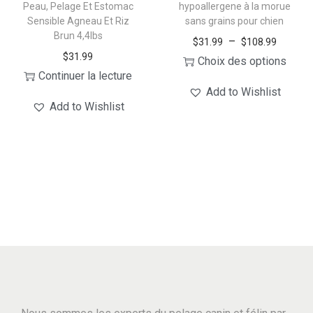
Peau, Pelage Et Estomac
hypoallergene à la morue
n
r
L
Sensible Agneau Et Riz
sans grains pour chien
t
l
e
Brun 4,4lbs
P
–
$
31.99
$
108.99
ê
a
s
$
31.99
l
Choix des options
t
p
o
Continuer la lecture
C
a
r
a
p
Add to Wishlist
e
g
Add to Wishlist
e
g
t
p
e
c
e
i
r
d
h
d
o
o
e
o
u
n
d
p
i
p
s
u
r
s
r
p
i
i
i
o
e
t
x
e
d
u
a
s
u
v
p
:
s
i
e
l
$
u
t
n