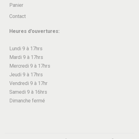
s
Panier
l
.
a
Contact
L
p
e
Heures d'ouvertures:
a
s
g
o
Lundi 9 à 17hrs
e
p
Mardi 9 à 17hrs
d
t
Mercredi 9 à 17hrs
u
i
Jeudi 9 à 17hrs
p
o
Vendredi 9 à 17hr
r
n
Samedi 9 à 16hrs
o
s
Dimanche fermé
d
p
u
e
i
u
t
v