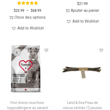
L
L
$
21.99
P
–
Ajouter au panier
e
e
$
25.99
$
68.99
l
Choix des options
s
s
Add to Wishlist
C
a
o
o
Add to Wishlist
e
g
p
p
p
e
t
t
r
d
i
i
o
e
o
o
d
p
n
n
u
r
s
s
i
i
p
p
t
x
e
e
a
u
u
p
:
v
v
l
$
e
e
First choice nourriture
Land & Sea Peau de
u
2
n
n
hyppoallergene au canard
morue séchée 12 pouces