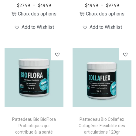
P
P
–
–
$
27.99
$
49.99
$
49.99
$
97.99
l
l
Choix des options
Choix des options
C
a
C
a
Add to Wishlist
Add to Wishlist
e
g
e
g
p
e
p
e
r
d
r
d
o
e
o
e
d
p
d
p
u
r
u
r
i
i
i
i
t
x
t
x
a
a
p
:
p
:
l
$
l
$
Pattedeau Bio BioFlora
Pattedeau Bio Collaflex
u
2
u
4
Probiotiques qui
Collagène: Flexibilité des
contribue à la santé
articulations 120gr
s
7
s
9