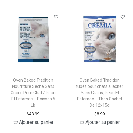
a
n
t
t
i
o
n
Oven Baked Tradition
Oven Baked Tradition
Nourriture Sèche Sans
tubes pour chats à lécher
Grains Pour Chat / Peau
,Sans Grains, Peau Et
Et Estomac – Poisson 5
Estomac – Thon Sachet
Lb
De 12x15g
$
43.99
$
8.99
Ajouter au panier
Ajouter au panier