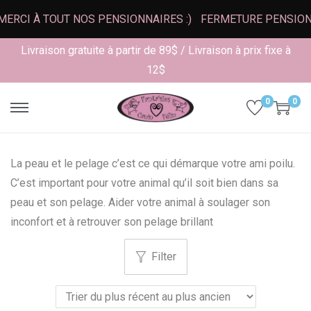
CI À TOUT NOS PENSIONNAIRES :)
FERMETURE PENSION-G
Livraison gratuite à partir de 89$ / Livraison à prix fixe à
12$
0
0
S
S
k
k
i
i
La peau et le pelage c’est ce qui démarque votre ami poilu.
p
p
C’est important pour votre animal qu’il soit bien dans sa
t
t
peau et son pelage. Aider votre animal à soulager son
o
o
inconfort et à retrouver son pelage brillant
n
c
a
o
Filter
v
n
i
t
g
e